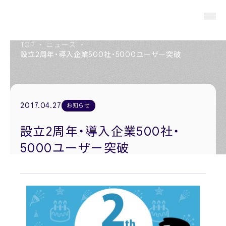
TOP
・
ニュース
・
設立2周年・導入企業500社・5000ユーザー突破
About us
私たちについて
2017.04.27
お知らせ
Members
役員紹介
設立2周年・導入企業500社・
5000ユーザー突破
Company
会社概要
Recruit
採用情報