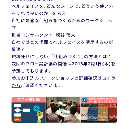
News
ベルフェイスを、どんなシーンで、どういう使い方
ニュース
をすれば良いのか？を考え
自社に最適な仕組みをつくる
ためのワークショッ
プ！
担当コンサルタント：深谷 玲人
お問い合わせ
自社ではどの場面でベルフェイスを活用するのが
最適？
現場任せにしない、「仕組みづくり」の方法とは？
次回のフロー設計編の開催は
2018年2月1日(木)
を
予定しております。
参加お申込み、ワークショップの詳細確認は
コチラ
から
ご確認くださいませ。