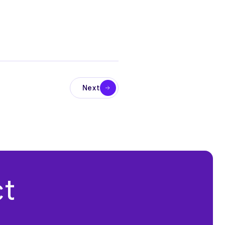
Next
ct