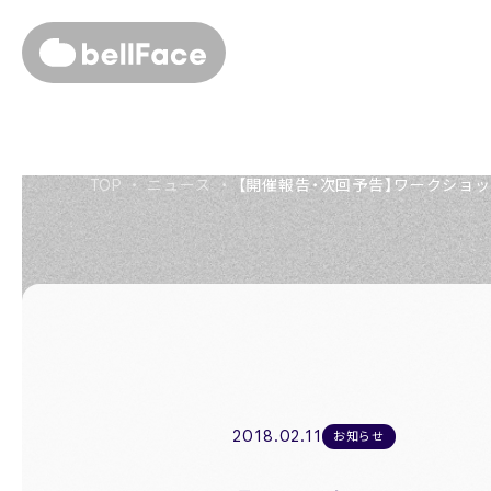
About us
TOP
・
ニュース
・
【開催報告・次回予告】ワークショ
私たちについて
Members
役員紹介
Company
会社概要
Recruit
2018.02.11
お知らせ
採用情報