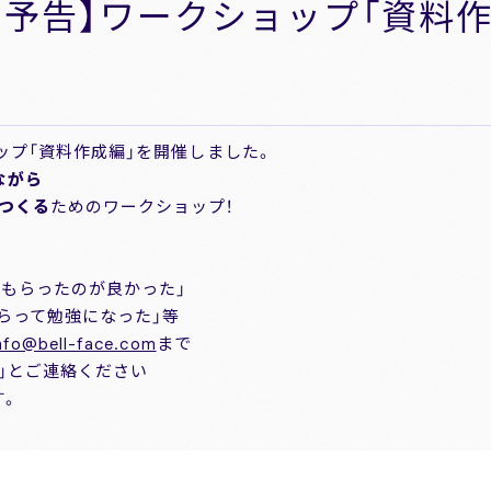
回予告】ワークショップ「資料
ョップ「資料作成編」を開催しました。
ながら
つくる
ためのワークショップ！
てもらったのが良かった」
らって勉強になった」等
nfo@bell-face.com
まで
」とご連絡ください
す。