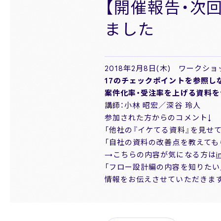
【開催報告・次
News
ニュース
ました
お問い合わせ
2018年2月8日(木) ワークシ
17のチェックポイントを参照し
案件化率・受注率を上げる資料を
講師：小林 昭宏／深谷 玲人
参加された方からのコメント↓
「他社の『イケてる資料』を見せ
「自社の資料の改善点を教えても
→こちらの内容が気になる方は
i
「フロー設計編の内容を知りたい
情報をお伝えさせていただきま