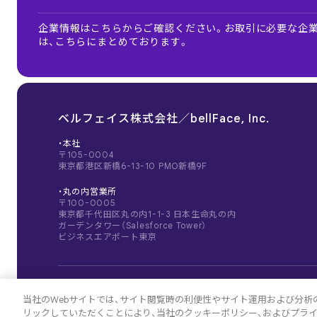
企業情報はこちらからご確認ください。お取引に必要な企業
は、こちらにまとめております。
ベルフェイス株式会社／bellFace, Inc.
・本社
〒105-0004
東京都港区新橋6-13-10 PMO新橋9F
・丸の内営業所
〒100-0005
東京都千代田区丸の内1-1-3 日本生命丸の内
ガーデンタワー（Salesforce Tower）
ビジネスエアポート東京
当社のWebサイトでは、サイト閲覧時の利便性やサイト運用および分析のた
リックしていただくことにより、当社のクッキーポリシー、およびプラ