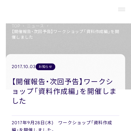
TOP
・
ニュース
・
【開催報告・次回予告】ワークショップ「資料作成編」を開
催しました
About us
私たちについて
2017.10.03
お知らせ
Members
役員紹介
【開催報告・次回予告】ワークシ
ョップ「資料作成編」を開催しま
Company
会社概要
した
Recruit
採用情報
2017年9月28日(木) ワークショップ「資料作成
編」を開催しました。