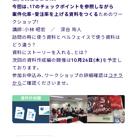
News
今回は、17のチェックポイントを参照しながら
ニュース
案件化率・受注率を上げる資料をつくる
ためのワー
クショップ！
講師：小林 昭宏 ／ 深谷 玲人
訪問の時に使う資料とベルフェイスで使う資料は
お問い合わせ
どう違う？
資料にストーリーを入れる、とは？
次回の資料作成編の開催は
10月26日(木)
を予定し
ております。
参加お申込み、ワークショップの詳細確認は
コチラ
から
ご確認くださいませ。