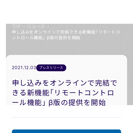
TOP
・
ニュース
・
申し込みをオンラインで完結できる新機能「リモートコ
ントロール機能」 β版の提供を開始
About us
私たちについて
2021.12.03
プレスリリース
Members
役員紹介
申し込みをオンラインで完結で
きる新機能「リモートコントロ
Company
会社概要
ール機能」 β版の提供を開始
Recruit
採用情報