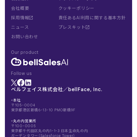
会社概要
クッキーポリシー
採用情報
責任あるAI利用に関する基本方針
ニュース
プレスキット
お問い合わせ
Our product
Follow us
ベルフェイス株式会社／bellFace, Inc.
・本社
〒105-0004
東京都港区新橋6-13-10 PMO新橋9F
・丸の内営業所
〒100-0005
東京都千代田区丸の内1-1-3 日本生命丸の内
ガーデンタワー（Salesforce Tower）