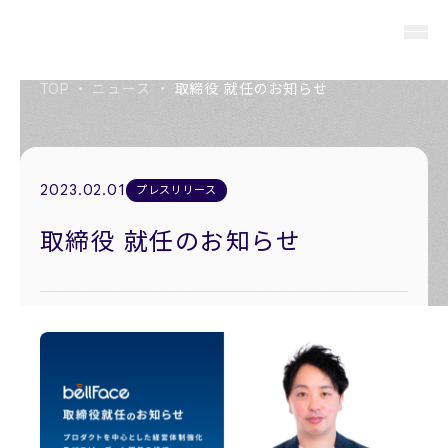
TOP
・
ニュース
・
取締役 就任のお知らせ
About us
私たちについて
2023.02.01
プレスリリース
Members
取締役 就任のお知らせ
役員紹介
Company
会社概要
Recruit
採用情報