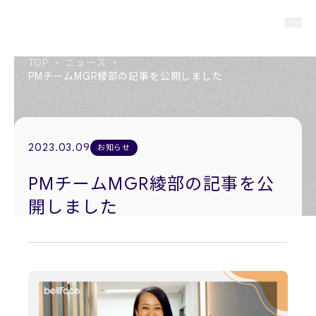
TOP
・
ニュース
・
PMチームMGR綾部の記事を公開しました
About us
私たちについて
2023.03.09
お知らせ
Members
役員紹介
PMチームMGR綾部の記事を公
開しました
Company
会社概要
Recruit
採用情報