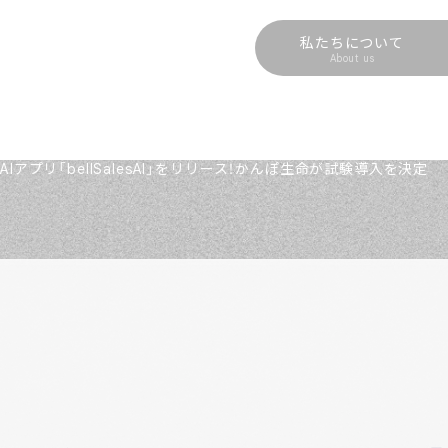
私たちについて
About us
アプリ「bellSalesAI」をリリース！かんぽ生命が試験導入を決定