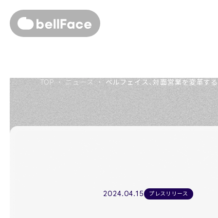
About us
TOP
・
ニュース
・
ベルフェイス、対面営業を変革するAI
私たちについて
Members
役員紹介
Company
会社概要
Recruit
2024.04.15
プレスリリース
採用情報