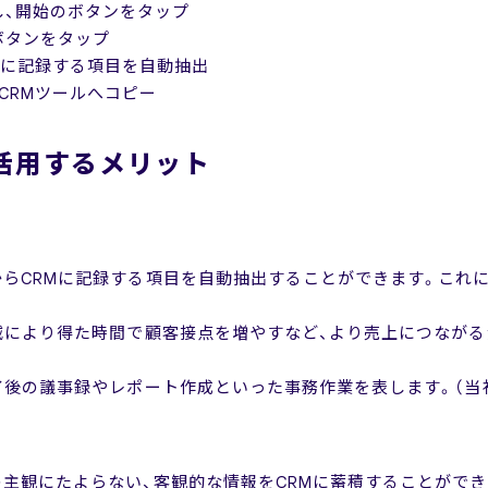
し、開始のボタンをタップ
ボタンをタップ
Mに記録する項目を自動抽出
CRMツールへコピー
I」を活用するメリット
談内容からCRMに記録する項目を自動抽出することができます。これによりA
 Work削減により得た時間で顧客接点を増やすなど、より売上につな
とは商談終了後の議事録やレポート作成といった事務作業を表します。（
営業担当の主観にたよらない、客観的な情報をCRMに蓄積することがで