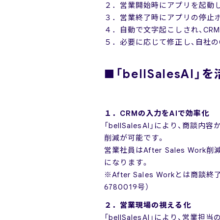
２．営業開始時にアプリを起動
３．営業終了時にアプリの停止
４．自動で文字起こしされ、CR
５．必要に応じて修正し、自社の
■「bellSalesA
１．CRMの入力をAIで効率化
「bellSalesAI」により、商
削減が可能です。
営業社員はAfter Sales
になります。
※After Sales Work
6780019号）
２．営業現場の視える化
「bellSalesAI」により、