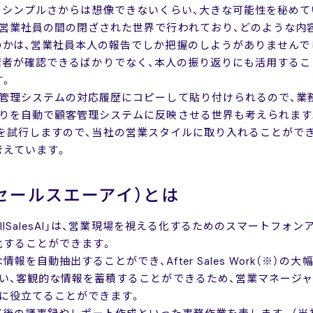
利用操作のシンプルさからは想像できないくらい、大きな可能性を秘め
営業社員の間の閉ざされた世界で行われており、どのような内
のかは、営業社員本人の報告でしか把握のしようがありませんで
ことで、上席者が確認できるばかりでなく、本人の振り返りにも活用す
す。
管理システムの対応履歴にコピーして貼り付けられるので、業
取りを自動で顧客管理システムに反映させる世界も考えられます
esAI」を試行しますので、当社の営業スタイルに取り入れることが
考えています。
（ベルセールスエーアイ）とは
ellSalesAI」は、営業現場を視える化するためのスマートフ
化することができます。
を自動抽出することができ、After Sales Work（※）の
い、客観的な情報を蓄積することができるため、営業マネージ
に役立てることができます。