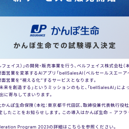
e（ベルフェイス）」の開発・販売事業を行う、ベルフェイス株式会社（
面営業を変革するAIアプリ「bellSalesAI（ベルセールスエ
面営業を“視える化”するサービスとなります。
来を創造する」というミッションのもと、「bellSalesAI」
出に寄与してまいります。
会社かんぽ生命保険（本社：東京都千代田区、取締役兼代表執行役社
を決定したことをお知らせします。この導入はかんぽ生命 – アフラックAcc
eration Program 2023の詳細はこちらを参照ください。