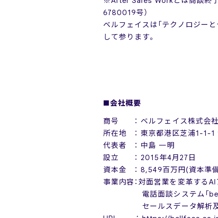
※After Sales Work
6780019号）
ベルフェイスは「テクノロジーと
して参ります。
■会社概要
商号 ： ベルフェイス株式会
所在地 ： 東京都港区芝浦1-1-1
代表者 ： 中島 一明
設立 ： 2015年4月27日
資本金 ： 8,549百万円(資本準
事業内容：対面営業を変革するAIアプリ
電話面談システム「bellF
セールスデータ解析及び