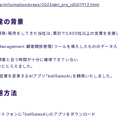
.jp/information/press/2023/abt_prs_id001912.html
」開発の背景
」の開発・販売をしてきた当社は、累計で3,800社以上の営業を支
ionship Management：顧客関係管理）ツールを導入したものの
顧客と会う時間が十分に確保できていない
いととらえました。
を変革するAIアプリ「bellSalesAI」を開発いたしました。
使用方法
ォンに「bellSalesAI」のアプリをダウンロード