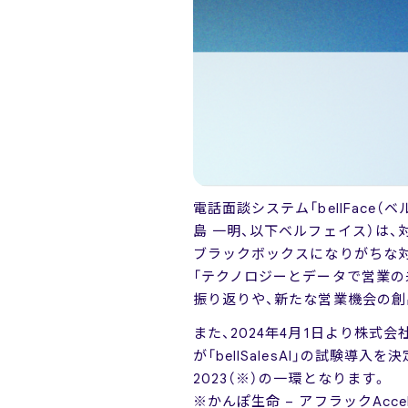
電話面談システム「bellFac
島 一明、以下ベルフェイス）は、対
ブラックボックスになりがちな対
「テクノロジーとデータで営業の未
振り返りや、新たな営業機会の創
また、2024年4月1日より株式
が「bellSalesAI」の試験導入
2023（※）の一環となります。
※かんぽ生命 – アフラックAccel