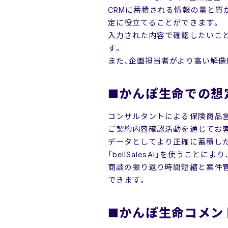
CRMに蓄積される情報の量と質
定に役立てることができます。
入力された内容で確認したいことが
す。
また、企画担当者がより高い解像
■かんぽ生命での想
コンサルタントによる保険商品営
ご契約内容確認活動を通じてお
データとしてより正確に蓄積し
「bellSalesAI」を使うこ
商談の振り返り時間短縮と案件
できます。
■かんぽ生命コメン