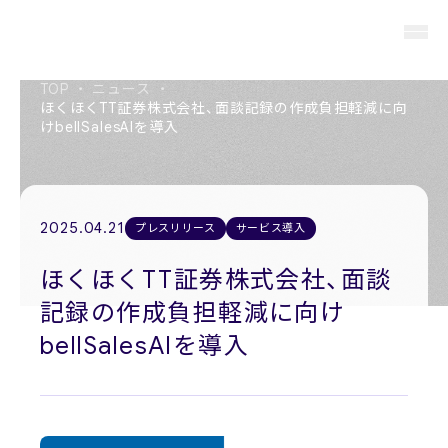
TOP
・
ニュース
・
ほくほくTT証券株式会社、面談記録の作成負担軽減に向
けbellSalesAIを導入
About us
私たちについて
2025.04.21
プレスリリース
サービス導入
Members
役員紹介
ほくほくTT証券株式会社、面談
記録の作成負担軽減に向け
Company
会社概要
bellSalesAIを導入
Recruit
採用情報