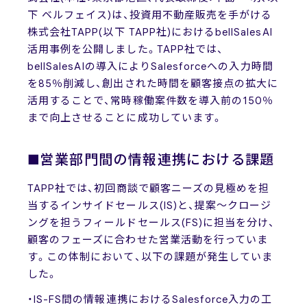
下 ベルフェイス)は、投資用不動産販売を手がける
株式会社TAPP(以下 TAPP社)におけるbellSalesAI
活用事例を公開しました。TAPP社では、
bellSalesAIの導入によりSalesforceへの入力時間
を85％削減し、創出された時間を顧客接点の拡大に
活用することで、常時稼働案件数を導入前の150％
まで向上させることに成功しています。
■営業部門間の情報連携における課題
TAPP社では、初回商談で顧客ニーズの見極めを担
当するインサイドセールス(IS)と、提案～クロージ
ングを担うフィールドセールス(FS)に担当を分け、
顧客のフェーズに合わせた営業活動を行っていま
す。この体制において、以下の課題が発生していま
した。
・IS-FS間の情報連携におけるSalesforce入力の工