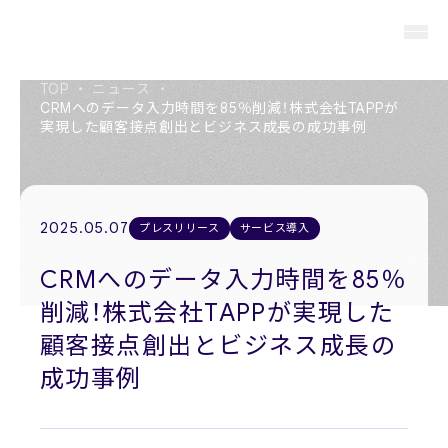
TOP
・
ニュース
・
CRMへのデータ入力時間を85％削減！株式会社TAPPが
実現した顧客接点創出とビジネス成長の成功事例
About us
私たちについて
2025.05.07
プレスリリース
サービス導入
Members
役員紹介
CRMへのデータ入力時間を85％
削減！株式会社TAPPが実現した
Company
会社概要
顧客接点創出とビジネス成長の
成功事例
Recruit
採用情報