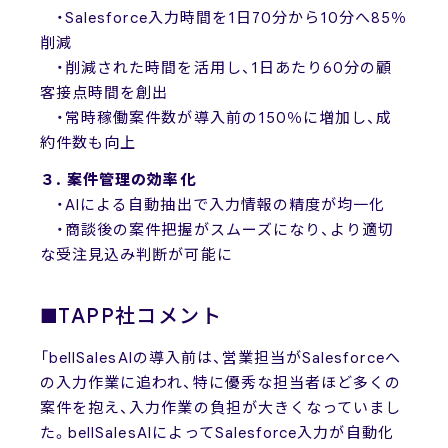
・Salesforce入力時間を1日70分から10分へ85％
削減
・削減された時間を活用し、1日あたり60分の顧
客接点時間を創出
・常時稼働案件数が導入前の150％に増加し、成
約件数も向上
３. 案件管理の効率化
・AIによる自動抽出で入力情報の精度が均一化
・商談後の案件把握がスムーズになり、より適切
な受注見込み判断が可能に
■TAPP社コメント
「bellSalesAIの導入前は、営業担当がSalesforceへ
の入力作業に追われ、特に優秀な担当者ほど多くの
案件を抱え、入力作業の負担が大きくなっていまし
た。bellSalesAIによってSalesforce入力が自動化