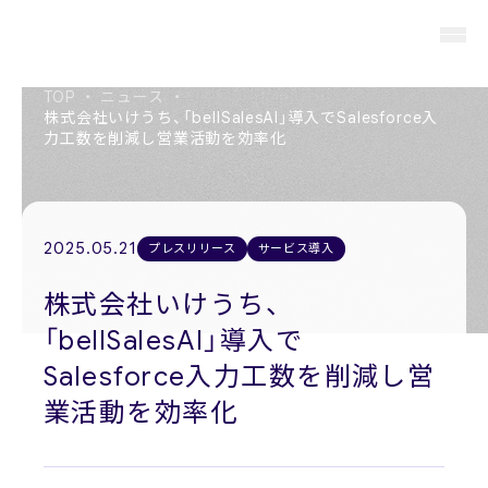
TOP
・
ニュース
・
株式会社いけうち、「bellSalesAI」導入でSalesforce入
力工数を削減し営業活動を効率化
About us
私たちについて
2025.05.21
プレスリリース
サービス導入
Members
役員紹介
株式会社いけうち、
「bellSalesAI」導入で
Company
会社概要
Salesforce入力工数を削減し営
業活動を効率化
Recruit
採用情報