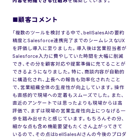
内容を把握できる仕組み
を構築しています。
■顧客コメント
「複数のツールを検討する中で、bellSalesAIの要約
精度とSalesforce連携完了までのシームレスなUX
を評価し導入に至りました。導入後は営業担当者が
Salesforce入力に費やしていた時間を大幅に削減
でき、その分を顧客対応や提案準備に充てることが
できるようになりました。特に、商談内容が自動的
に構造化され、上長への報告も効率化されたこと
で、営業組織全体の生産性が向上しています。操作
も直感的で現場への定着もスムーズでした。また、
直近のアンケートでは思ったよりも現場からは高
評価で、まずは現場の営業生産性向上につなげる一
歩を踏み出せたと感じています。もちろんその分、
細かな点も含め機能要望もたくさん上がってきて
いるので、その点はbellSalesAIさんの今後のプロダ