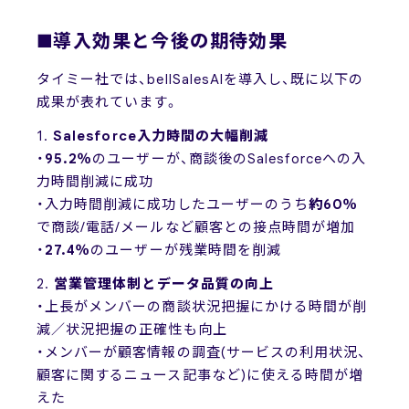
■導入効果と今後の期待効果
タイミー社では、bellSalesAIを導入し、既に以下の
成果が表れています。
1.
Salesforce入力時間の大幅削減
・
95.2％
のユーザーが、商談後のSalesforceへの入
力時間削減に成功
・入力時間削減に成功したユーザーのうち
約60％
で商談/電話/メールなど顧客との接点時間が増加
・
27.4％
のユーザーが残業時間を削減
2.
営業管理体制とデータ品質の向上
・上長がメンバーの商談状況把握にかける時間が削
減／状況把握の正確性も向上
・メンバーが顧客情報の調査(サービスの利用状況、
顧客に関するニュース記事など)に使える時間が増
えた