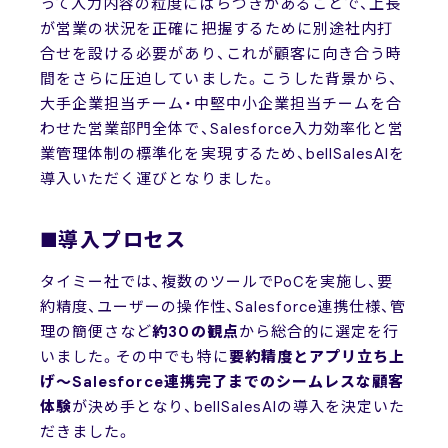
って入力内容の粒度にばらつきがあることで、上長
が営業の状況を正確に把握するために別途社内打
合せを設ける必要があり、これが顧客に向き合う時
間をさらに圧迫していました。こうした背景から、
大手企業担当チーム・中堅中小企業担当チームを合
わせた営業部門全体で、Salesforce入力効率化と営
業管理体制の標準化を実現するため、bellSalesAIを
導入いただく運びとなりました。
■導入プロセス
タイミー社では、複数のツールでPoCを実施し、要
約精度、ユーザーの操作性、Salesforce連携仕様、管
理の簡便さなど
約30の観点
から総合的に選定を行
いました。その中でも特に
要約精度とアプリ立ち上
げ～Salesforce連携完了までのシームレスな顧客
体験
が決め手となり、bellSalesAIの導入を決定いた
だきました。