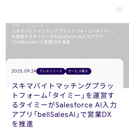
TOP
・
ニュース
・
スキマバイトマッチングプラットフォーム「タイミー」
を運営するタイミーがSalesforce AI入力アプリ
「bellSalesAI」で営業DXを推進
About us
私たちについて
Members
2025.09.24
プレスリリース
サービス導入
役員紹介
スキマバイトマッチングプラッ
Company
トフォーム「タイミー」を運営す
会社概要
るタイミーがSalesforce AI入力
Recruit
アプリ「bellSalesAI」で営業DX
採用情報
を推進