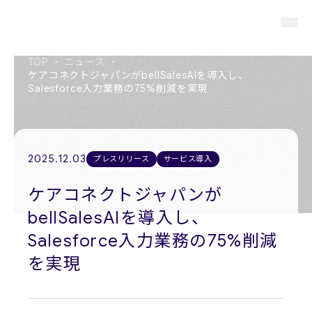
TOP
・
ニュース
・
ケアコネクトジャパンがbellSalesAIを導入し、
Salesforce入力業務の75%削減を実現
About us
私たちについて
2025.12.03
プレスリリース
サービス導入
Members
役員紹介
ケアコネクトジャパンが
bellSalesAIを導入し、
Company
会社概要
Salesforce入力業務の75%削減
を実現
Recruit
採用情報