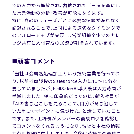
での入力から解放され、蓄積されたデータを基にし
た営業活動の分析・改善が可能になります。
特に、商談のフェーズごとに必要な情報が漏れなく
記録されることで、上司による適切なタイミングで
のフォローアップが実現し、営業組織全体でのナレ
ッジ共有と人材育成の加速が期待されています。
■顧客コメント
「当社は金属熱処理加工という技術営業を行ってお
り、以前は商談後のSalesforce入力に10～15分を
要していましたが、bellSalesAI導入後は入力時間が
半減しました。特に印象的だったのは、新入社員が
『AIの書き起こしを見ることで、自分が聞き逃して
いた重要なポイントに気づけた』と話していたこと
です。また、工場長がメンバーの商談ログを確認し
てコメントをくれるようになり、現場と本社の情報
共有も格段に向上しました。今後は英語での商談に