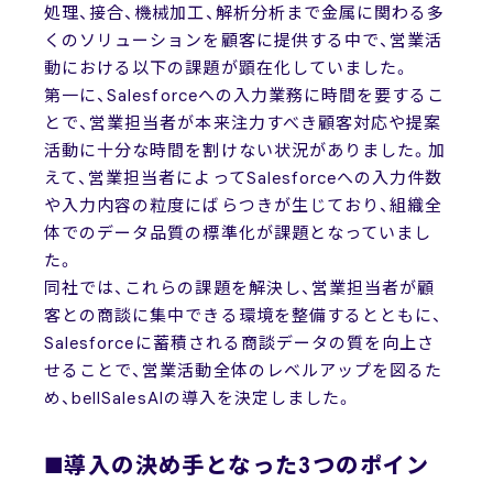
処理、接合、機械加工、解析分析まで金属に関わる多
くのソリューションを顧客に提供する中で、営業活
動における以下の課題が顕在化していました。
第一に、Salesforceへの入力業務に時間を要するこ
とで、営業担当者が本来注力すべき顧客対応や提案
活動に十分な時間を割けない状況がありました。加
えて、営業担当者によってSalesforceへの入力件数
や入力内容の粒度にばらつきが生じており、組織全
体でのデータ品質の標準化が課題となっていまし
た。
同社では、これらの課題を解決し、営業担当者が顧
客との商談に集中できる環境を整備するとともに、
Salesforceに蓄積される商談データの質を向上さ
せることで、営業活動全体のレベルアップを図るた
め、bellSalesAIの導入を決定しました。
■導入の決め手となった3つのポイン