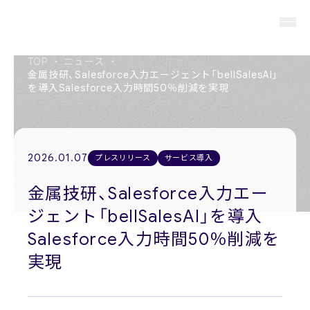
TOP
・
ニュース
・
金属技研、Salesforce入力エージェント「bellSalesAI」
を導入Salesforce入力時間50％削減を実現
About us
私たちについて
2026.01.07
プレスリリース
サービス導入
Members
役員紹介
金属技研、Salesforce入力エー
ジェント「bellSalesAI」を導入
Company
会社概要
Salesforce入力時間50％削減を
実現
Recruit
採用情報