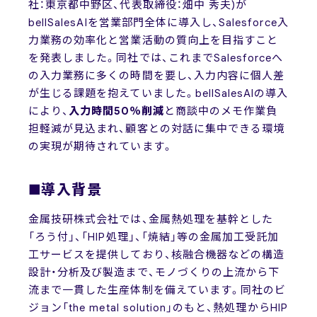
社：東京都中野区、代表取締役：畑中 秀夫)が
bellSalesAIを営業部門全体に導入し、Salesforce入
力業務の効率化と営業活動の質向上を目指すこと
を発表しました。同社では、これまでSalesforceへ
の入力業務に多くの時間を要し、入力内容に個人差
が生じる課題を抱えていました。bellSalesAIの導入
により、
入力時間50％削減
と商談中のメモ作業負
担軽減が見込まれ、顧客との対話に集中できる環境
の実現が期待されています。
■導入背景
金属技研株式会社では、金属熱処理を基幹とした
「ろう付」、「HIP処理」、「焼結」等の金属加工受託加
工サービスを提供しており、核融合機器などの構造
設計・分析及び製造まで、モノづくりの上流から下
流まで一貫した生産体制を備えています。同社のビ
ジョン「the metal solution」のもと、熱処理からHIP