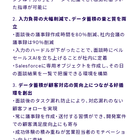
た指導が可能に
2.
入力負荷の大幅削減で、データ蓄積の量と質を両
立
・面談後の議事録作成時間を80％削減、社内会議の
議事録は90％削減
・入力のハードルが下がったことで、面談時にベル
セールスAIを立ち上げることが社内に定着
・Salesforceに専用オブジェクトを作成し、その日
の面談結果を一覧で把握できる環境を構築
3.
データ蓄積が顧客対応の質向上につながる好循
環を創出
・面談後のタスク漏れ防止により、対応漏れのない
顧客フォローを実現
・常に議事録を作成・送付する習慣ができ、開発案件
での顧客満足度向上にも寄与
・成功体験の積み重ねが営業担当者のモチベーショ
ン向上に直結