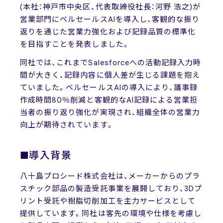
(本社：神戸市中央区、代表取締役社長：河野 浩之)が
営業部門にベルセールスAIを導入し、客観的な振り
返りを通じた営業力強化および記録品質の標準化
を目指すことを発表しました。
同社では、これまでSalesforceへの活動記録入力時
間が大きく、記録内容に個人差が生じる課題を抱え
ていました。ベルセールスAIの導入により、議事録
作成時間80％削減と客観的なAI記録による営業担
当者の振り返り強化が実現され、組織全体の営業力
向上が期待されています。
■導入背景
八十島プロシード株式会社は、メーカーからのプラ
スチック部品の製造受託事業を展開しており、3Dプ
リント受託や樹脂切削加工を主力サービスとして
提供しています。同社は客先の環境や仕様を考慮し