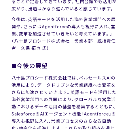
ることが定着してきています。社内会議でも活用が
広がり、浸透はかなり進んでいると感じています。
今後は、英語モードを活用した海外営業部門への展
開や、さらにはAgentforceの導入も視野に入れ、営
業、変革を加速させていきたいと考えています。」
（八十島プロシード株式会社 営業本部 統括責任
者 久保 拓也 氏）
■今後の展望
八十島プロシード株式会社では、ベルセールスAIの
活用により、データドリブンな営業組織への変革を
さらに加速させていきます。英語モードを活用した
海外営業部門への展開により、グローバルな営業活
動におけるデータ活用の基盤を構築するとともに、
SalesforceのAIエージェント機能「Agentforce」の
導入も視野に入れ、営業プロセスのさらなる自動
化・効率化を推進します。これらの取り組みを通じ