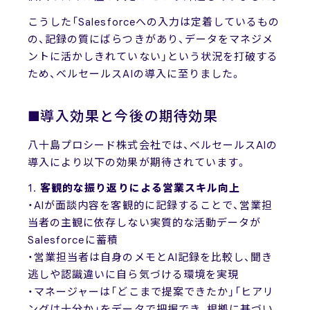
こうした「Salesforceへの入力は定着しているもの
の、記録の質にばらつきがあり、データをマネジメ
ントに活かしきれていない」という状況を打破する
ため、ベルセールスAIの導入に至りました。
■導入効果と今後の期待効果
八十島プロシード株式会社では、ベルセールスAIの
導入により以下の効果が期待されています。
1.
客観的な振り返りによる営業スキル向上
・AIが面談内容を客観的に記録することで、営業担
当者の主観に依存しない実質的な活動データが
Salesforceに蓄積
・営業担当者は自身のメモとAI記録を比較し、聞き
逃しや認識違いに自ら気づける環境を実現
・マネージャーは「どこまで提案できたか」「ヒアリ
ングは十分か」をデータで把握でき、根拠に基づい