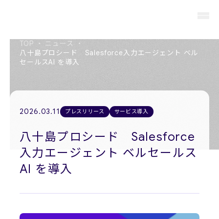
TOP
・
ニュース
・
八十島プロシード Salesforce入力エージェント ベル
セールスAI を導入
About us
私たちについて
2026.03.11
プレスリリース
サービス導入
Members
役員紹介
八十島プロシード Salesforce
入力エージェント ベルセールス
Company
会社概要
AI を導入
Recruit
採用情報