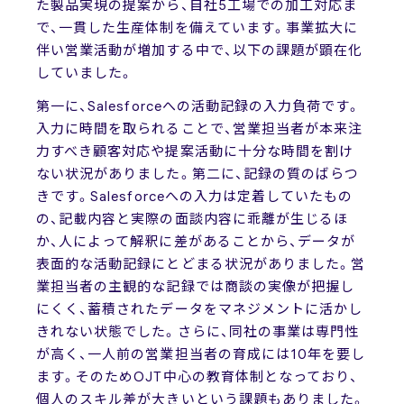
た製品実現の提案から、自社5工場での加工対応ま
で、一貫した生産体制を備えています。事業拡大に
伴い営業活動が増加する中で、以下の課題が顕在化
していました。
第一に、Salesforceへの活動記録の入力負荷です。
入力に時間を取られることで、営業担当者が本来注
力すべき顧客対応や提案活動に十分な時間を割け
ない状況がありました。第二に、記録の質のばらつ
きです。Salesforceへの入力は定着していたもの
の、記載内容と実際の面談内容に乖離が生じるほ
か、人によって解釈に差があることから、データが
表面的な活動記録にとどまる状況がありました。営
業担当者の主観的な記録では商談の実像が把握し
にくく、蓄積されたデータをマネジメントに活かし
きれない状態でした。さらに、同社の事業は専門性
が高く、一人前の営業担当者の育成には10年を要し
ます。そのためOJT中心の教育体制となっており、
個人のスキル差が大きいという課題もありました。