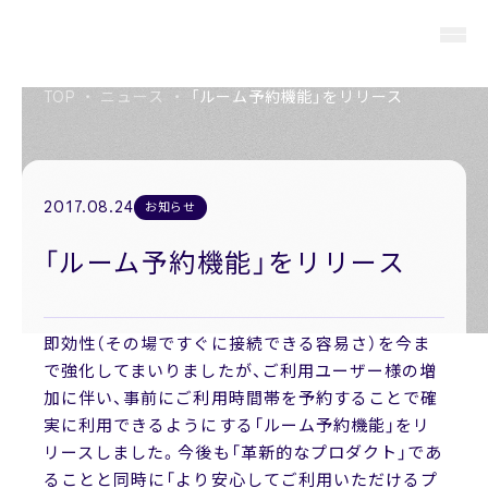
TOP
・
ニュース
・
「ルーム予約機能」をリリース
About us
私たちについて
2017.08.24
お知らせ
Members
「ルーム予約機能」をリリース
役員紹介
Company
即効性（その場ですぐに接続できる容易さ）を今ま
会社概要
で強化してまいりましたが、ご利用ユーザー様の増
加に伴い、事前にご利用時間帯を予約することで確
Recruit
実に利用できるようにする「ルーム予約機能」をリ
採用情報
リースしました。今後も「革新的なプロダクト」であ
ることと同時に「より安心してご利用いただけるプ