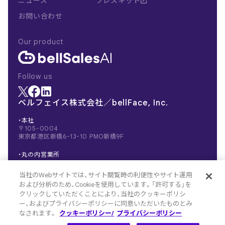
ニュース
プレスキット
お問い合わせ
Our product
Follow us
ベルフェイス株式会社／bellFace, Inc.
・本社
〒105-0004
東京都港区新橋6-13-10 PMO新橋9F
・丸の内営業所
〒100-0005
東京都千代田区丸の内1-1-3 日本生命丸の内
当社のWebサイトでは、サイト閲覧時の利便性やサイト運用
ガーデンタワー（Salesforce Tower）
および分析のため、Cookieを使用しています。「許可する」を
ビジネスエアポート東京
クリックしていただくことにより、当社のクッキーポリシ
ー、およびプライバシーポリシーに同意いただいたものとみ
なされます。
クッキーポリシー/
プライバシーポリシー
©
2026 bellFace, Inc.