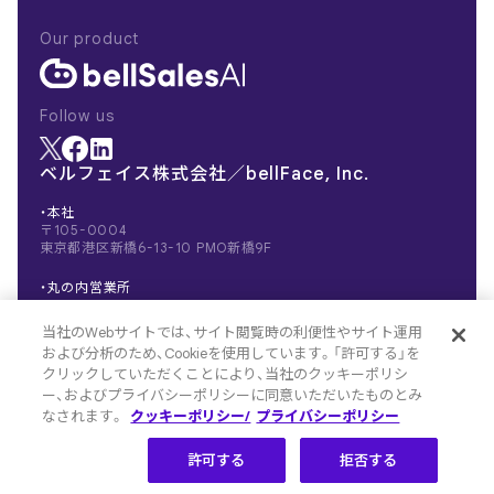
Our product
Follow us
ベルフェイス株式会社／bellFace, Inc.
・本社
〒105-0004
東京都港区新橋6-13-10 PMO新橋9F
・丸の内営業所
〒100-0005
東京都千代田区丸の内1-1-3 日本生命丸の内
当社のWebサイトでは、サイト閲覧時の利便性やサイト運用
ガーデンタワー（Salesforce Tower）
および分析のため、Cookieを使用しています。「許可する」を
ビジネスエアポート東京
クリックしていただくことにより、当社のクッキーポリシ
ー、およびプライバシーポリシーに同意いただいたものとみ
なされます。
クッキーポリシー/
プライバシーポリシー
©
2026 bellFace, Inc.
許可する
拒否する