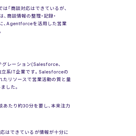
場では「商談対応はできているが、
後は、商談情報の整理・記録・
Agentforceを活用した営業
。
ション(Salesforce、
T企業です。Salesforceの
られたリソースで営業活動の質と量
いました。
商談あたり約30分を要し、本来注力
対応はできているが情報が十分に