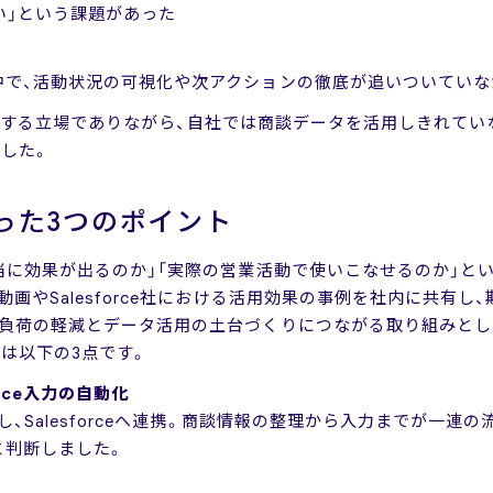
い」という課題があった
中で、活動状況の可視化や次アクションの徹底が追いついていな
入を支援する立場でありながら、自社では商談データを活用しきれて
ました。
った3つのポイント
当に効果が出るのか」「実際の営業活動で使いこなせるのか」と
画やSalesforce社における活用効果の事例を社内に共有し
業負荷の軽減とデータ活用の土台づくりにつながる取り組みとし
は以下の3点です。
orce入力の自動化
し、Salesforceへ連携。商談情報の整理から入力までが一連
と判断しました。