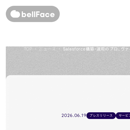
About us
TOP
・
ニュース
・
Salesforce構築・運用のプロ、
私たちについて
Members
役員紹介
Company
会社概要
Recruit
2026.06.19
プレスリリース
サービ
採用情報