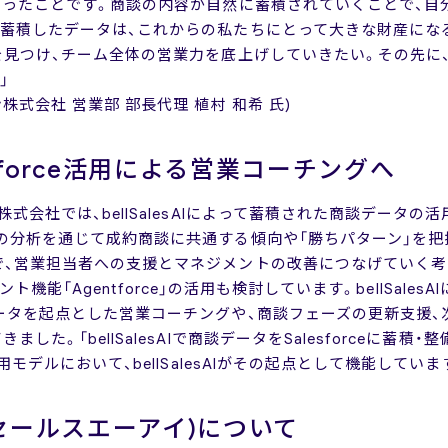
わったことです。商談の内容が自然に蓄積されていくことで、自
。蓄積したデータは、これからの私たちにとって大きな財産にな
見つけ、チーム全体の営業力を底上げしていきたい。その先に、Ag
」
式会社 営業部 部長代理 植村 和希 氏)
ntforce活用による営業コーチングへ
式会社では、bellSalesAIによって蓄積された商談データ
の分析を通じて成約商談に共通する傾向や「勝ちパターン」を把
で、営業担当者への支援とマネジメントの改善につなげていく考
ェント機能「Agentforce」の活用も検討しています。bellSalesA
ータを起点とした営業コーチングや、商談フェーズの更新支援、
。「bellSalesAIで商談データをSalesforceに蓄積・整備
用モデルにおいて、bellSalesAIがその起点として機能していま
(ベルセールスエーアイ)について