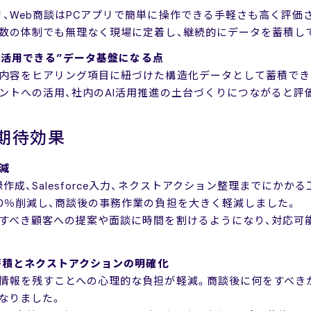
、Web商談はPCアプリで簡単に操作できる手軽さも高く評価
数の体制でも無理なく現場に定着し、継続的にデータを蓄積し
積・活用できる”データ基盤になる点
談内容をヒアリング項目に紐づけた構造化データとして蓄積でき
ントへの活用、社内のAI活用推進の土台づくりにつながると評
期待効果
削減
成、Salesforce入力、ネクストアクション整理までにかかる
0％削減し、商談後の事務作業の負担を大きく軽減しました。
すべき顧客への提案や面談に時間を割けるようになり、対応可
の蓄積とネクストアクションの明確化
談情報を残すことへの心理的な負担が軽減。商談後に何をすべき
なりました。