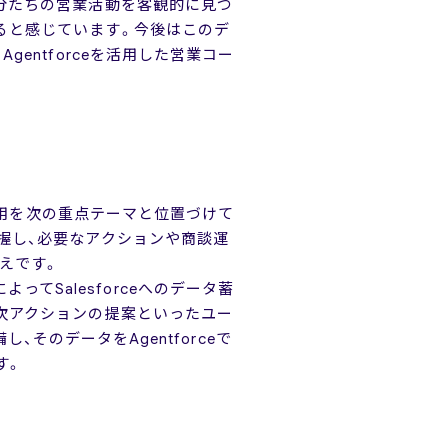
分たちの営業活動を客観的に見つ
ると感じています。今後はこのデ
entforceを活用した営業コー
の活用を次の重点テーマと位置づけて
握し、必要なアクションや商談運
えです。
IによってSalesforceへのデータ蓄
次アクションの提案といったユー
し、そのデータをAgentforceで
す。