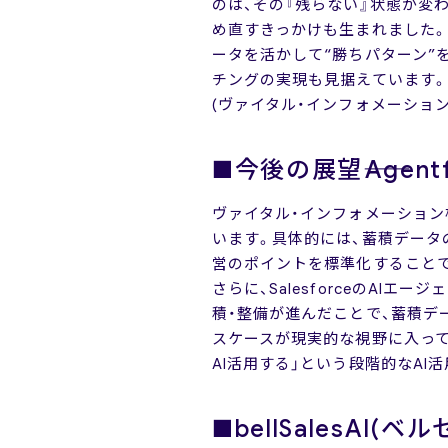
のは、その『残らない』状態が変
め直すきっかけも生まれました
ータを活かして“勝ちパターン”を
チングの実現も見据えています。
(ヴァイタル・インフォメーション株
■今後の展望――Age
ヴァイタル・インフォメーション株
います。具体的には、蓄積データ
営のポイントを標準化すること
さらに、SalesforceのAIエージ
積・整備が進んだことで、蓄積デ
スケースが現実的な視野に入ってきました
AI活用する」という段階的なAI活
■bellSalesAI