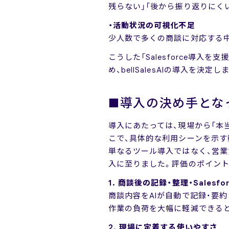
残らない」「後から振り返りにく
・活動状況の可視化不足
少人数で多くの商談に対応する
こうした「Salesforce導
め、bellSalesAIの導入を決定し
■導入の決め手とな
導入にあたっては、現場から「本
こで、具体的な利用シーンを示す動
単なるツール導入ではなく、営
入に至りました。評価のポイント
1. 商談後の記録・整理・Salesf
商談内容をAIが自動で記録・要約
作業の負荷を大幅に軽減できる
2. 現場に定着する使いやすさ