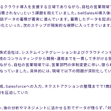
じめとするクラウド導入を支援する立場でありながら、自社の営業現
されない」という課題を抱えていました。bellSalesAI導入
れ、商談データの蓄積が着実に進んでいます。蓄積したデータを起点に、
準化といった、次のステップが現実的な視野に入ってきています
式会社は、システムインテグレーションおよびクラウドインテグレー
、上流のコンサルティングから開発・運用までを一貫して手がける独立系I
ながら、自社の営業現場では、営業部門の体制変更に伴い、限
なっていました。具体的には、現場で以下の問題が深刻化して
、Salesforceへの入力、ネクストアクションの整理までで1
間を圧迫していた
、後の分析やマネジメントに活かせる形でデータが残らず、「