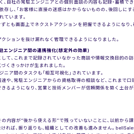
く、自社の常駐エンジニアとの個別面談の内容も記録・蓄積で
依存し、「お客様に直接の迷惑はかからないものの、後回しに
れています。
けずとも画面上でネクストアクションを把握できるようになり、
なアクションを抜け漏れなく管理できるようになりました。
常駐エンジニア間の連携強化(想定外の効果)
として、これまで記録されていなかった商談や情報交換目的の訪
気づくきっかけが生まれました。
ジニア間のタスクも「相互可視化」されています。
調達や、常駐エンジニアからの資格取得の相談など、これまで口
できるようになり、営業と技術メンバーが信頼関係を築く土台が
その内容が“後から使える形”で残っていないことに、以前から
れば、振り返りも、組織としての改善も進みません。bellSal