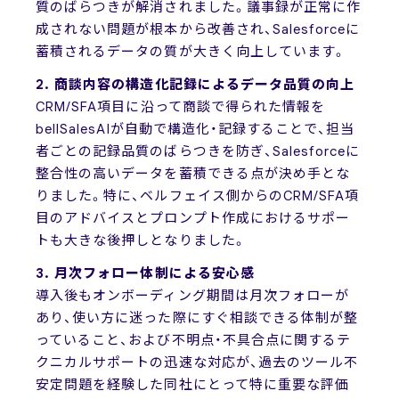
質のばらつきが解消されました。議事録が正常に作
成されない問題が根本から改善され、Salesforceに
蓄積されるデータの質が大きく向上しています。
2. 商談内容の構造化記録によるデータ品質の向上
CRM/SFA項目に沿って商談で得られた情報を
bellSalesAIが自動で構造化・記録することで、担当
者ごとの記録品質のばらつきを防ぎ、Salesforceに
整合性の高いデータを蓄積できる点が決め手とな
りました。特に、ベルフェイス側からのCRM/SFA項
目のアドバイスとプロンプト作成におけるサポー
トも大きな後押しとなりました。
3. 月次フォロー体制による安心感
導入後もオンボーディング期間は月次フォローが
あり、使い方に迷った際にすぐ相談できる体制が整
っていること、および不明点・不具合点に関するテ
クニカルサポートの迅速な対応が、過去のツール不
安定問題を経験した同社にとって特に重要な評価