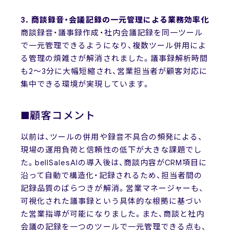
3. 商談録音・会議記録の一元管理による業務効率化
商談録音・議事録作成・社内会議記録を同一ツール
で一元管理できるようになり、複数ツール併用によ
る管理の煩雑さが解消されました。議事録解析時間
も2～3分に大幅短縮され、営業担当者が顧客対応に
集中できる環境が実現しています。
■顧客コメント
以前は、ツールの併用や録音不具合の頻発による、
現場の運用負荷と信頼性の低下が大きな課題でし
た。bellSalesAIの導入後は、商談内容がCRM項目に
沿って自動で構造化・記録されるため、担当者間の
記録品質のばらつきが解消。営業マネージャーも、
可視化された議事録という具体的な根拠に基づい
た営業指導が可能になりました。また、商談と社内
会議の記録を一つのツールで一元管理できる点も、