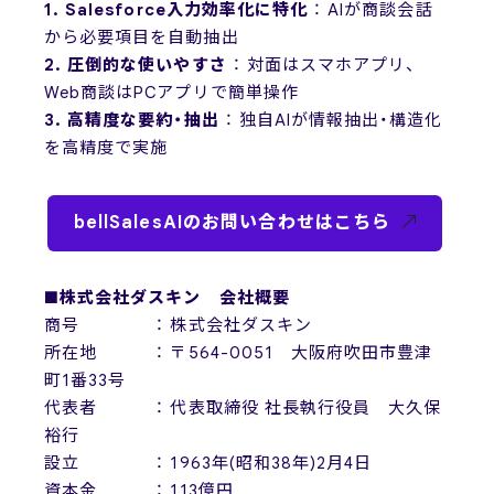
1. Salesforce入力効率化に特化
： AIが商談会話
から必要項目を自動抽出
2. 圧倒的な使いやすさ
： 対面はスマホアプリ、
Web商談はPCアプリで簡単操作
3. 高精度な要約・抽出
： 独自AIが情報抽出・構造化
を高精度で実施
bellSalesAIのお問い合わせはこちら
■株式会社ダスキン 会社概要
商号 ： 株式会社ダスキン
所在地 ： 〒564-0051 大阪府吹田市豊津
町1番33号
代表者 ： 代表取締役 社長執行役員 大久保
裕行
設立 ： 1963年(昭和38年)2月4日
資本金 ： 113億円