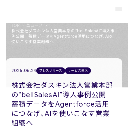
TOP
・
ニュース
・
株式会社ダスキン法人営業本部の“bellSalesAI”導入事
例公開 蓄積データをAgentforce活用につなげ、AIを
使いこなす営業組織へ
About us
私たちについて
Members
2026.06.24
プレスリリース
サービス導入
役員紹介
株式会社ダスキン法人営業本部
Company
の“bellSalesAI”導入事例公開
会社概要
蓄積データをAgentforce活用
Recruit
につなげ、AIを使いこなす営業
採用情報
組織へ