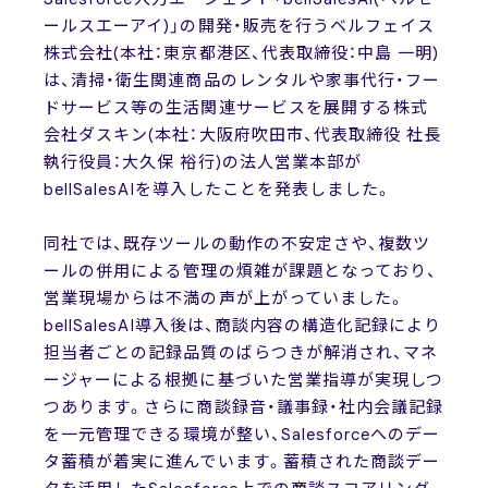
ールスエーアイ)」の開発・販売を行うベルフェイス
株式会社(本社：東京都港区、代表取締役：中島 一明)
は、清掃・衛生関連商品のレンタルや家事代行・フー
ドサービス等の生活関連サービスを展開する株式
会社ダスキン(本社：大阪府吹田市、代表取締役 社長
執行役員：大久保 裕行)の法人営業本部が
bellSalesAIを導入したことを発表しました。
同社では、既存ツールの動作の不安定さや、複数ツ
ールの併用による管理の煩雑が課題となっており、
営業現場からは不満の声が上がっていました。
bellSalesAI導入後は、商談内容の構造化記録により
担当者ごとの記録品質のばらつきが解消され、マネ
ージャーによる根拠に基づいた営業指導が実現しつ
つあります。さらに商談録音・議事録・社内会議記録
を一元管理できる環境が整い、Salesforceへのデー
タ蓄積が着実に進んでいます。蓄積された商談デー