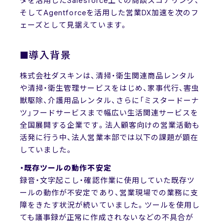
タを活用したSalesforce上での商談スコアリング、
そしてAgentforceを活用した営業DX加速を次のフ
ェーズとして見据えています。
■導入背景
株式会社ダスキンは、清掃・衛生関連商品レンタル
や清掃・衛生管理サービスをはじめ、家事代行、害虫
獣駆除、介護用品レンタル、さらに「ミスタードーナ
ツ」フードサービスまで幅広い生活関連サービスを
全国展開する企業です。法人顧客向けの営業活動も
活発に行う中、法人営業本部では以下の課題が顕在
していました。
・既存ツールの動作不安定
録音・文字起こし・確認作業に使用していた既存ツ
ールの動作が不安定であり、営業現場での業務に支
障をきたす状況が続いていました。ツールを使用し
ても議事録が正常に作成されないなどの不具合が